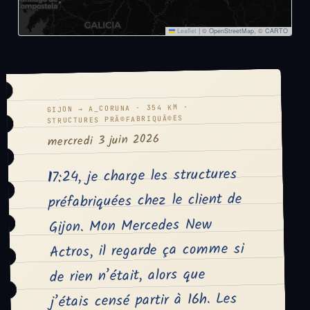
Leaflet
|
© OpenStreetMap, © CARTO
GIJON → A_CORUNA · 354 KM ·
STRUCTURES PRÃ©FABRIQUÃ©ES
mercredi 3 juin 2026
17:24, je charge les structures
préfabriquées chez le client de
Gijon. Mon Mercedes New
Actros, il regarde ça comme si
de rien n’était, alors que
j’étais censé partir à 16h. Les