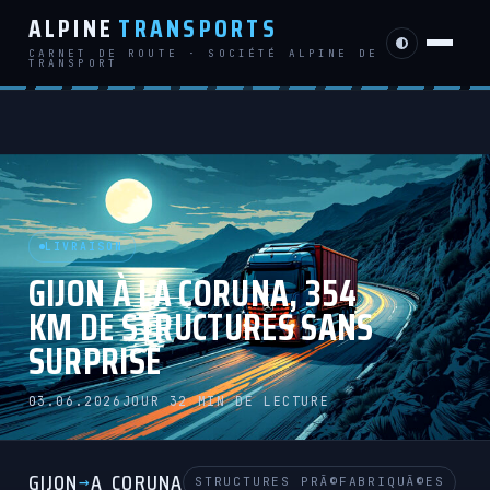
ALPINE
TRANSPORTS
CARNET DE ROUTE · SOCIÉTÉ ALPINE DE
TRANSPORT
LIVRAISON
GIJON À LA CORUNA, 354
KM DE STRUCTURES SANS
SURPRISE
03.06.2026
JOUR 3
2 MIN DE LECTURE
GIJON
A_CORUNA
→
STRUCTURES PRÃ©FABRIQUÃ©ES