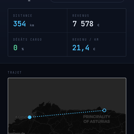
DISTANCE
REVENUS
354
7 578
km
€
DÉGÂTS CARGO
REVENU / KM
0
21,4
%
€
TRAJET