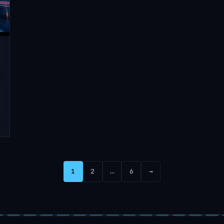
€
1
2
…
6
→