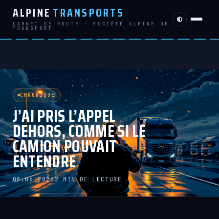
ALPINE
TRANSPORTS
CARNET DE ROUTE · SOCIÉTÉ ALPINE DE
TRANSPORT
CHRONIQUE
J’AI PRIS L’APPEL
DEHORS, COMME SI LE
CAMION POUVAIT
ENTENDRE
08.06.2026
2 MIN DE LECTURE