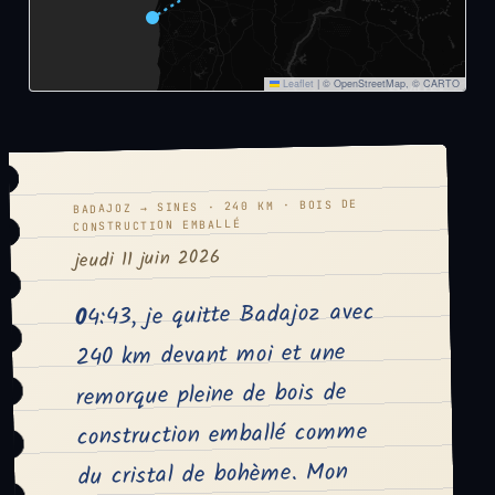
Leaflet
|
© OpenStreetMap, © CARTO
BADAJOZ → SINES · 240 KM · BOIS DE
CONSTRUCTION EMBALLÉ
jeudi 11 juin 2026
04:43, je quitte Badajoz avec
240 km devant moi et une
remorque pleine de bois de
construction emballé comme
du cristal de bohème. Mon