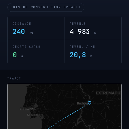
BOIS DE CONSTRUCTION EMBALLÉ
DISTANCE
REVENUS
240
4 983
km
€
DÉGÂTS CARGO
REVENU / KM
0
20,8
%
€
TRAJET