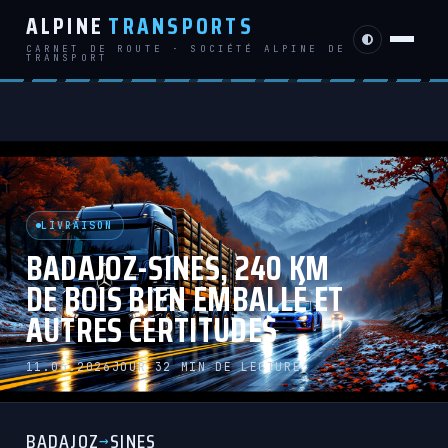
ALPINE
TRANSPORTS
CARNET DE ROUTE · SOCIÉTÉ ALPINE DE
TRANSPORT
LIVRAISON
BADAJOZ-SINES, 240 KM
DE BOIS BIEN EMBALLÉ ET
AUTRES CERTITUDES
11.06.2026
JOUR 3
2 MIN DE LECTURE
BADAJOZ
SINES
→