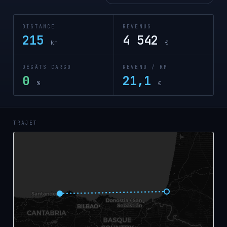
DISTANCE
REVENUS
215
4 542
km
€
DÉGÂTS CARGO
REVENU / KM
0
21,1
%
€
TRAJET