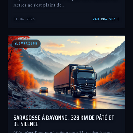
Actros ne s’est plaint de…
01.06.2026
240
km
4 983
€
LIVRAISON
SARAGOSSE À BAYONNE : 328 KM DE PÂTÉ ET
DE SILENCE
03:04, c’est l’heure où même mon Mercedes Actros