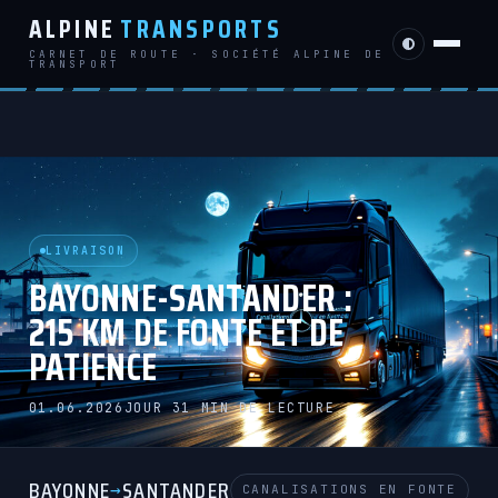
ALPINE
TRANSPORTS
CARNET DE ROUTE · SOCIÉTÉ ALPINE DE
TRANSPORT
LIVRAISON
BAYONNE-SANTANDER :
215 KM DE FONTE ET DE
PATIENCE
01.06.2026
JOUR 3
1 MIN DE LECTURE
BAYONNE
SANTANDER
→
CANALISATIONS EN FONTE