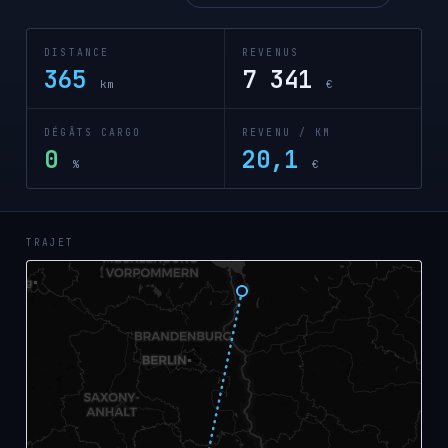
DISTANCE
REVENUS
365
7 341
km
€
DÉGÂTS CARGO
REVENU / KM
0
20,1
%
€
TRAJET