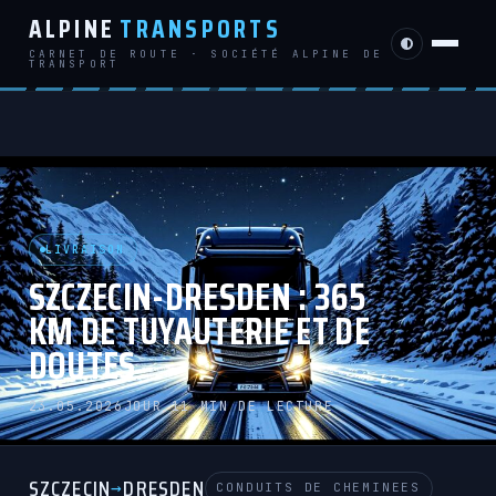
ALPINE
TRANSPORTS
CARNET DE ROUTE · SOCIÉTÉ ALPINE DE
TRANSPORT
LIVRAISON
SZCZECIN-DRESDEN : 365
KM DE TUYAUTERIE ET DE
DOUTES
23.05.2026
JOUR 1
1 MIN DE LECTURE
SZCZECIN
DRESDEN
→
CONDUITS DE CHEMINEES