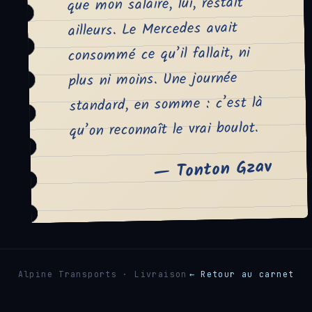
que mon salaire, lui, restait
ailleurs. Le Mercedes avait
consommé ce qu’il fallait, ni
plus ni moins. Une journée
standard, en somme : c’est là
qu’on reconnaît le vrai boulot.
— Tonton Gzav
Alpine Transports · Livraison
← Retour au carnet