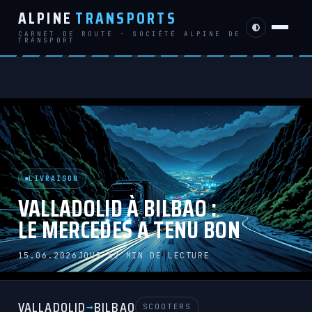
ALPINE
TRANSPORTS
CARNET DE ROUTE · SOCIÉTÉ ALPINE DE
TRANSPORT
LIVRAISON
VALLADOLID À BILBAO :
LE MERCEDES A TENU BON
15.06.2026
JOUR 5
2 MIN DE LECTURE
VALLADOLID
BILBAO
→
SCOOTERS