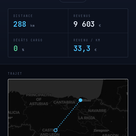
DISTANCE
REVENUS
288
9 603
km
€
DÉGÂTS CARGO
REVENU / KM
0
33,3
%
€
TRAJET