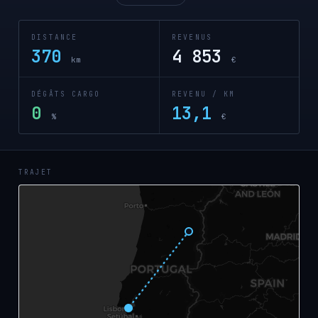
DISTANCE
REVENUS
370
4 853
km
€
DÉGÂTS CARGO
REVENU / KM
0
13,1
%
€
TRAJET