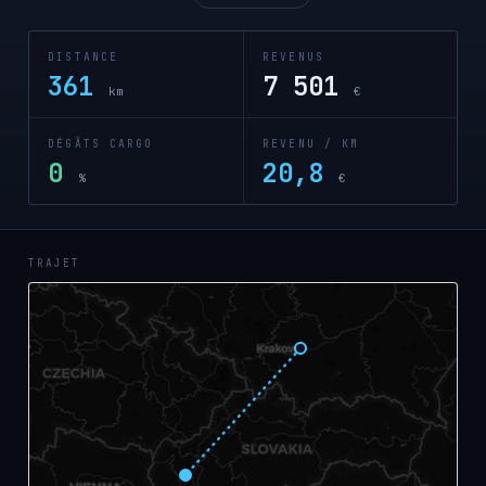
DISTANCE
REVENUS
361
7 501
km
€
DÉGÂTS CARGO
REVENU / KM
0
20,8
%
€
TRAJET