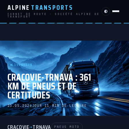
ALPINE
TRANSPORTS
CARNET DE ROUTE · SOCIÉTÉ ALPINE DE
TRANSPORT
LIVRAISON
CRACOVIE-TRNAVA : 361
KM DE PNEUS ET DE
CERTITUDES
23.05.2026
JOUR 1
1 MIN DE LECTURE
CRACOVIE
TRNAVA
→
PNEUS MOTO