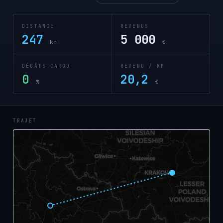
DISTANCE
REVENUS
247
5 000
km
€
DÉGÂTS CARGO
REVENU / KM
0
20,2
%
€
TRAJET