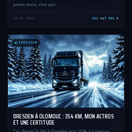
pneus moto, rien que…
23.05.2026
361
km
7 501
€
LIVRAISON
DRESDEN À OLOMOUC : 354 KM, MON ACTROS
ET UNE CERTITUDE
J’ai chargé le blé à Dresden vers 13:36. Le camion