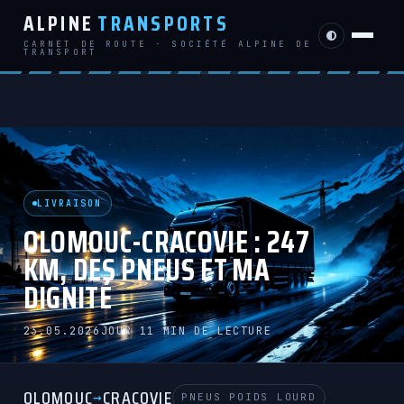
ALPINE
TRANSPORTS
CARNET DE ROUTE · SOCIÉTÉ ALPINE DE
TRANSPORT
LIVRAISON
OLOMOUC-CRACOVIE : 247
KM, DES PNEUS ET MA
DIGNITÉ
23.05.2026
JOUR 1
1 MIN DE LECTURE
OLOMOUC
CRACOVIE
→
PNEUS POIDS LOURD