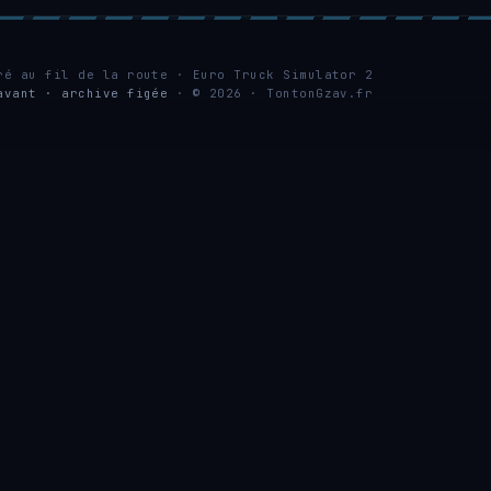
ré au fil de la route · Euro Truck Simulator 2
avant · archive figée
· © 2026 · TontonGzav.fr