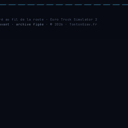
ré au fil de la route · Euro Truck Simulator 2
avant · archive figée
· © 2026 · TontonGzav.fr