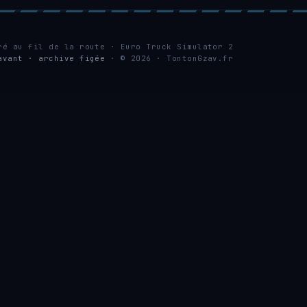
ré au fil de la route · Euro Truck Simulator 2
avant · archive figée
· © 2026 · TontonGzav.fr