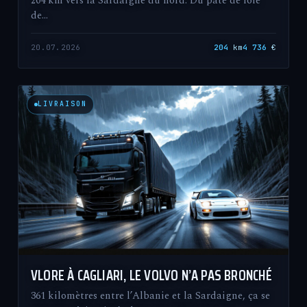
204 km vers la Sardaigne du nord. Du pâté de foie
de…
20.07.2026
204
km
4 736
€
LIVRAISON
VLORE À CAGLIARI, LE VOLVO N’A PAS BRONCHÉ
361 kilomètres entre l’Albanie et la Sardaigne, ça se