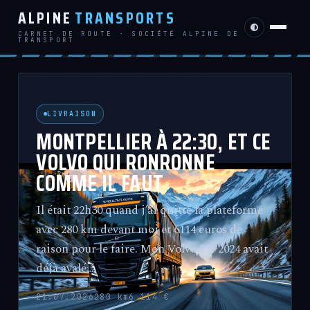
ALPINE
TRANSPORTS
CARNET DE ROUTE · SOCIÉTÉ ALPINE DE
TRANSPORT
LIVRAISON
MONTPELLIER À 22:30, ET CE
VOLVO QUI RONRONNE
COMME IL FAUT
Il était 22h30 quand j’ai quitté la plateforme
avec 280 km devant moi et 6114 euros de
raison pour le faire. Mon Volvo FH 2024 avait
déjà avalé…
21.07.2026
280 km
6 114 €