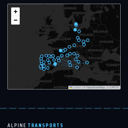
+
−
Leaflet
|
© OpenStreetMap, © CARTO
ALPINE
TRANSPORTS