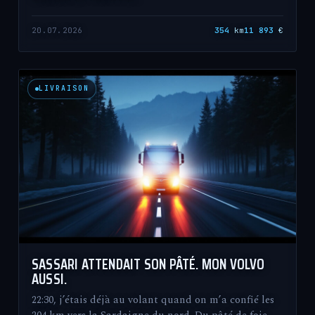
20.07.2026
354
km
11 893
€
LIVRAISON
SASSARI ATTENDAIT SON PÂTÉ. MON VOLVO
AUSSI.
22:30, j’étais déjà au volant quand on m’a confié les