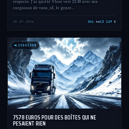
respecte. J’ai quitté Vlore vers 22:30 avec ma
cargaison de vans_id, le genre…
20.07.2026
361
km
13 129
€
LIVRAISON
7578 EUROS POUR DES BOÎTES QUI NE
PESAIENT RIEN