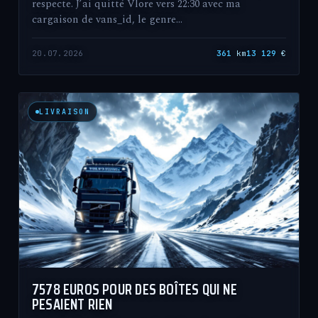
respecte. J’ai quitté Vlore vers 22:30 avec ma
cargaison de vans_id, le genre…
20.07.2026
361
km
13 129
€
LIVRAISON
7578 EUROS POUR DES BOÎTES QUI NE
PESAIENT RIEN