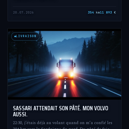
20.07.2026
354
km
11 893
€
LIVRAISON
SASSARI ATTENDAIT SON PÂTÉ. MON VOLVO
AUSSI.
22:30, j’étais déjà au volant quand on m’a confié les