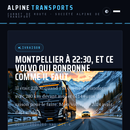
ALPINE
TRANSPORTS
CARNET DE ROUTE · SOCIÉTÉ ALPINE DE
TRANSPORT
LIVRAISON
MONTPELLIER À 22:30, ET CE
VOLVO QUI RONRONNE
COMME IL FAUT
Il était 22h30 quand j’ai quitté la plateforme
avec 280 km devant moi et 6114 euros de
raison pour le faire. Mon Volvo FH 2024 avait
déjà avalé…
21.07.2026
280 km
6 114 €