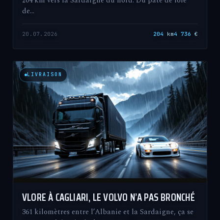
204 km vers la Sardaigne du nord. Du pâté de foie
de…
20.07.2026
204
km
4 736
€
LIVRAISON
VLORE À CAGLIARI, LE VOLVO N’A PAS BRONCHÉ
361 kilomètres entre l’Albanie et la Sardaigne, ça se