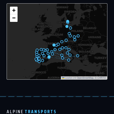
+
−
Leaflet
|
© OpenStreetMap, © CARTO
ALPINE
TRANSPORTS